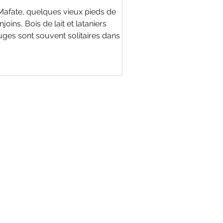
Mafate, quelques vieux pieds de
joins, Bois de lait et lataniers
uges sont souvent solitaires dans un
vironnement transformé