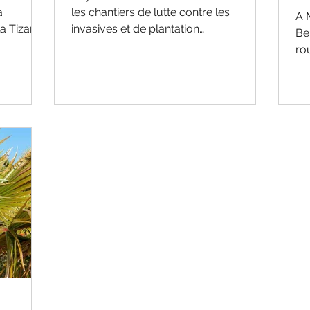
a
les chantiers de lutte contre les
A 
la Tizane
invasives et de plantation
Ben
d'endémiques indigènes du Parc
ro
national
en