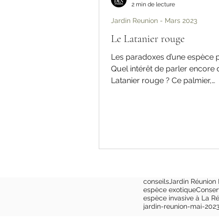
2 min de lecture
Jardin Reunion - Mars 2023
Le Latanier rouge
Les paradoxes d’une espèce 
Quel intérêt de parler encore
Latanier rouge ? Ce palmier,
endémique de La Réunion, es
en...
conseils
Jardin Réunion
espèce exotique
Conser
espèce invasive à La R
jardin-reunion-mai-202