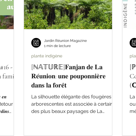
Jardin Réunion Magazine
1 min de lecture
plante indigène
pl
#16 -
[ℕ𝔸𝕋𝕌ℝ𝔼]𝐅𝐚𝐧𝐣𝐚𝐧 𝐝𝐞 𝐋𝐚
[ℙ
 famille
𝐑𝐞́𝐮𝐧𝐢𝐨𝐧: 𝐮𝐧𝐞 𝐩𝐨𝐮𝐩𝐨𝐧𝐧𝐢𝐞̀𝐫𝐞
Co
𝐝𝐚𝐧𝐬 𝐥𝐚 𝐟𝐨𝐫𝐞̂𝐭
(𝗖
 𝒆𝒏
La silhouette élégante des fougères
La #Cochl
arborescentes est associée à certains
ou 
𝒅𝒊𝒏𝒔
des plus beaux paysages de La
mé
Réunion.
𝐥𝐚𝐧𝐭𝐞𝐬
́𝐮𝐧𝐢𝐨𝐧,