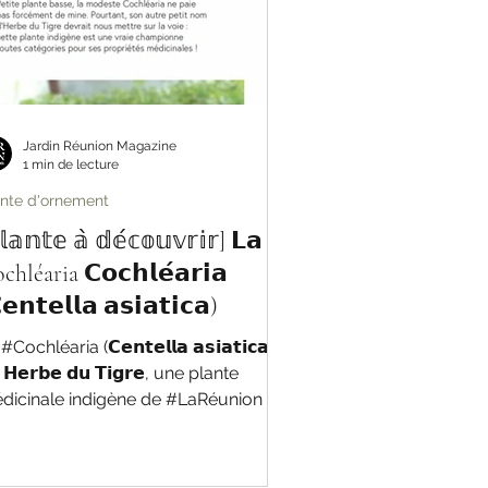
Jardin Réunion Magazine
1 min de lecture
ante d'ornement
𝕒𝕟𝕥𝕖 𝕒̀ 𝕕𝕖́𝕔𝕠𝕦𝕧𝕣𝕚𝕣] 𝗟𝗮
chléaria 𝗖𝗼𝗰𝗵𝗹𝗲́𝗮𝗿𝗶𝗮
𝗲𝗻𝘁𝗲𝗹𝗹𝗮 𝗮𝘀𝗶𝗮𝘁𝗶𝗰𝗮)
éaria (𝗖𝗲𝗻𝘁𝗲𝗹𝗹𝗮 𝗮𝘀𝗶𝗮𝘁𝗶𝗰𝗮)
𝗛𝗲𝗿𝗯𝗲 𝗱𝘂 𝗧𝗶𝗴𝗿𝗲, une plante
dicinale indigène de #LaRéunion