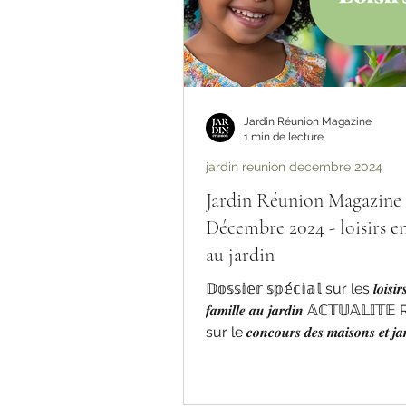
Jardin Réunion Magazine
1 min de lecture
jardin reunion decembre 2024
Jardin Réunion Magazine 
Décembre 2024 - loisirs en
au jardin
𝔻𝕠𝕤𝕤𝕚𝕖𝕣 𝕤𝕡𝕖́𝕔𝕚𝕒𝕝 sur les 𝒍𝒐𝒊𝒔𝒊𝒓
𝒇𝒂𝒎𝒊𝒍𝒍𝒆 𝒂𝒖 𝒋𝒂𝒓𝒅𝒊𝒏 𝔸ℂ𝕋𝕌𝔸𝕃𝕀𝕋𝔼 Retour
sur le 𝒄𝒐𝒏𝒄𝒐𝒖𝒓𝒔 𝒅𝒆𝒔 𝒎𝒂𝒊𝒔𝒐𝒏𝒔 𝒆𝒕 𝒋𝒂𝒓
𝒇𝒍𝒆𝒖𝒓𝒊𝒔 𝒅𝒆 𝑷𝒆𝒕𝒊𝒕𝒆-𝑰̂𝒍𝒆 2024 ℝ𝔼ℙ𝕆ℝ𝕋𝔸𝔾𝔼 A
la rencontre d'un 𝐬𝐩𝐞́𝐜𝐢𝐚𝐥𝐢𝐬𝐭𝐞 𝐝𝐞𝐬 
𝐢𝐧𝐝𝐢𝐠𝐞̀𝐧𝐞𝐬 𝐞𝐭 𝐞𝐧𝐝𝐞́𝐦𝐢𝐪𝐮𝐞𝐬 𝐚̀ 𝐋𝐚 𝐑𝐞