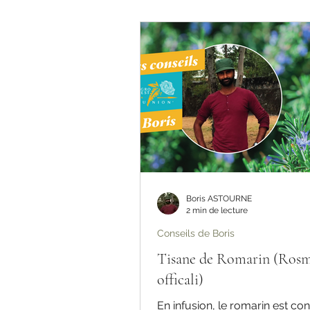
Pépinière Vert Horizon ​​𝕋𝔼ℕ𝔻𝔸ℕℂ𝔼
𝑪𝒉𝒍𝒐𝒓𝒐𝒑𝒉𝒚𝒕𝒖𝒎 𝑪𝒐𝒎𝒐𝒔𝒖𝒎,
Boris ASTOURNE
2 min de lecture
Conseils de Boris
Tisane de Romarin (Rosm
officali)
En infusion, le romarin est co