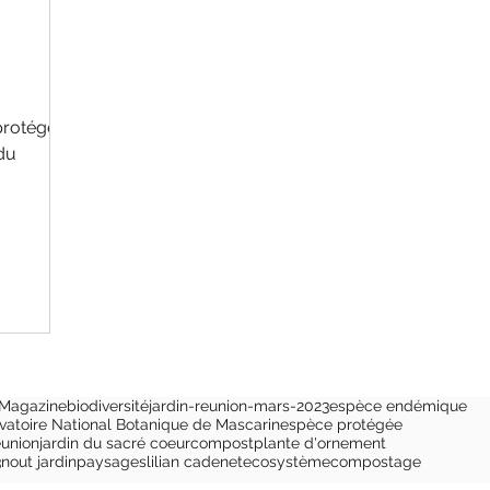
protégée
 du
t devenu
 Magazine
biodiversité
jardin-reunion-mars-2023
espèce endémique
vatoire National Botanique de Mascarin
espèce protégée
éunion
jardin du sacré coeur
compost
plante d'ornement
3
nout jardin
paysages
lilian cadenet
ecosystème
compostage