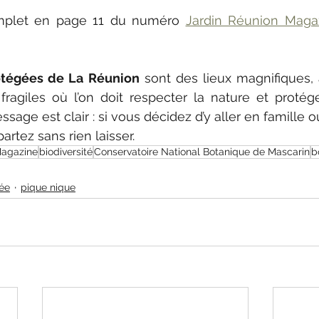
omplet en page 11 du numéro 
Jardin Réunion Magaz
otégées de La Réunion
 sont des lieux magnifiques, 
fragiles où l’on doit respecter la nature et protég
ge est clair : si vous décidez d’y aller en famille ou
rtez sans rien laisser.
Magazine
biodiversité
Conservatoire National Botanique de Mascarin
b
gée
pique nique