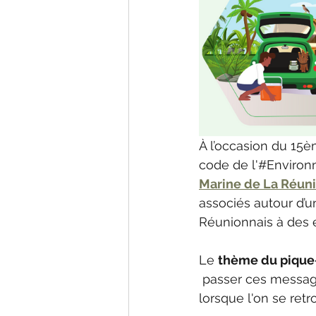
À l’occasion du 15è
code de l'#Environ
Marine de La Réun
associés autour d’
Réunionnais à des e
Le 
thème du pique
 passer ces message
lorsque l'on se ret