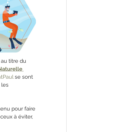
au titre du 
aturelle 
tPaul
 se sont 
les 
tenu pour faire 
eux à éviter, 