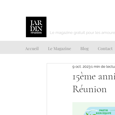
JARDIN REUNION
Le magazine gratuit pour les amoureu
Accueil
Le Magazine
Blog
Contact
9 oct. 2023
1 min de lectu
15ème anni
Réunion