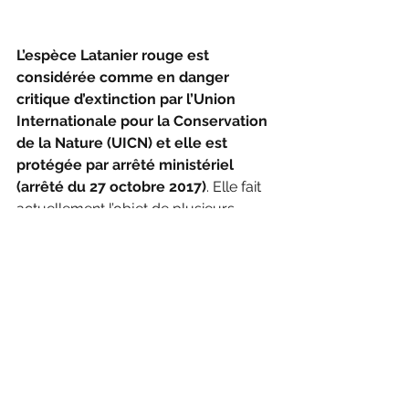
L’espèce Latanier rouge est 
considérée comme en danger 
critique d’extinction par l’Union 
Internationale pour la Conservation 
de la Nature (UICN) et elle est 
protégée par arrêté ministériel 
(arrêté du 27 octobre 2017)
. Elle fait 
actuellement l’objet de plusieurs 
mesures de protection « in situ », 
c’est-à-dire sur les lieux où survivent 
des populations naturelles.
C’est le cas à La Possession, où un 
projet a été mis en place par la mairie 
pour la « Sauvegarde et restauration 
de la dernière forêt naturelle de 
Lataniers rouges à La Réunion », avec 
le soutien de l’Office Français de la 