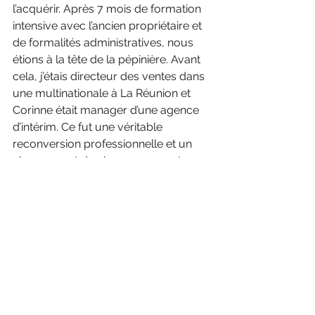
l’acquérir. Après 7 mois de formation 
intensive avec l’ancien propriétaire et 
de formalités administratives, nous 
étions à la tête de la pépinière. Avant 
cela, j’étais directeur des ventes dans 
une multinationale à La Réunion et 
Corinne était manager d’une agence 
d’intérim. Ce fut une véritable 
reconversion professionnelle et un 
changement de vie pour nous et 
notre famille et cela fait maintenant 13 
ans que nous habitons sur la 
pépinière et que nous vivons avec 
nos palmiers.