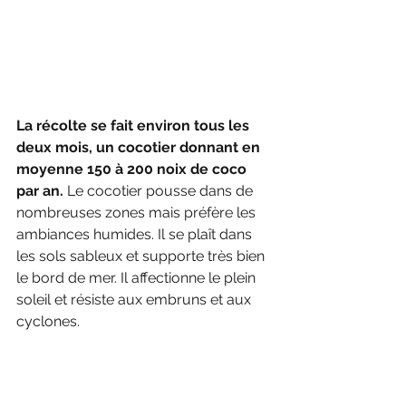
La récolte se fait environ tous les 
deux mois, un cocotier donnant en 
moyenne 150 à 200 noix de coco 
par an.
 Le cocotier pousse dans de 
nombreuses zones mais préfère les 
ambiances humides. Il se plaît dans 
les sols sableux et supporte très bien 
le bord de mer. Il affectionne le plein 
soleil et résiste aux embruns et aux 
cyclones.
Le cocotier apporte de la « richesse » 
à son propriétaire. Tout est utilisable 