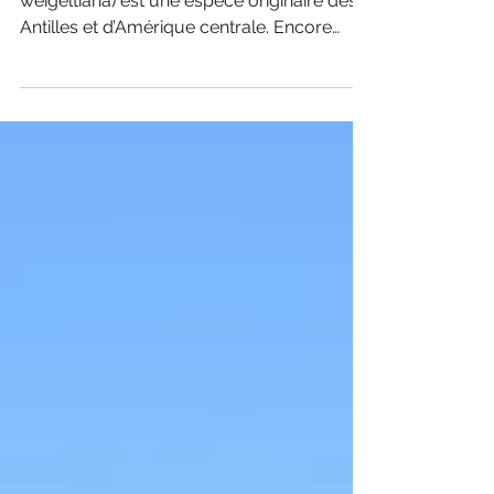
L'Arbre des fourmis ou Long John (Triplaris
weigeltiana) est une espèce originaire des
Antilles et d’Amérique centrale. Encore
peu...