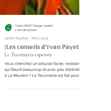
Yvann PAYET (Hyper Jardin)
1 min de lecture
Jardin Reunion - Mars 2023
[𝕃𝕖𝕤 𝕔𝕠𝕟𝕤𝕖𝕚𝕝𝕤 𝕕'𝕐𝕧𝕒𝕟 ℙ𝕒𝕪𝕖𝕥]
Le Tecomaria capensis
Vous cherchez un arbuste facile, résistant,
qui fleurit beaucoup et avec peu d’entretien
à La Réunion ? Le Tecomaria est fait pour
vous !