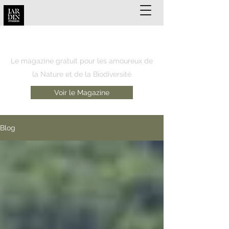
JARDIN REUNION
Le magazine gratuit pour les amoureux de
la Nature et de la Biodiversité
Voir le Magazine
Blog