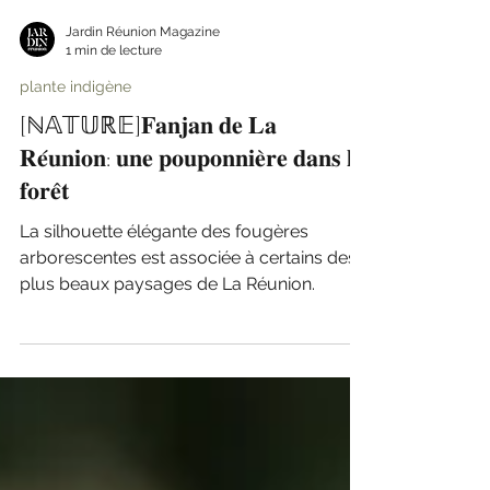
Jardin Réunion Magazine
1 min de lecture
plante indigène
[ℕ𝔸𝕋𝕌ℝ𝔼]𝐅𝐚𝐧𝐣𝐚𝐧 𝐝𝐞 𝐋𝐚
𝐑𝐞́𝐮𝐧𝐢𝐨𝐧: 𝐮𝐧𝐞 𝐩𝐨𝐮𝐩𝐨𝐧𝐧𝐢𝐞̀𝐫𝐞 𝐝𝐚𝐧𝐬 𝐥𝐚
𝐟𝐨𝐫𝐞̂𝐭
La silhouette élégante des fougères
arborescentes est associée à certains des
plus beaux paysages de La Réunion.