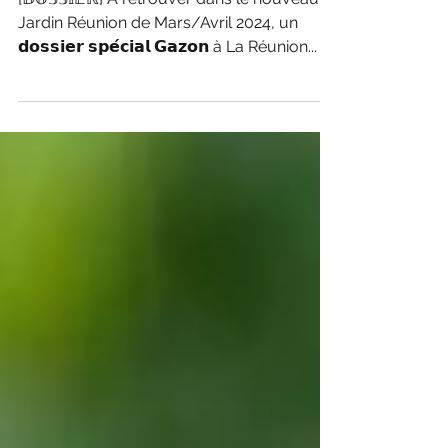
Dossier spécial Gazon à La Réunion
[𝔻𝕆𝕊𝕊𝕀𝔼ℝ] A retrouver dans le nouveau
Jardin Réunion de Mars/Avril 2024, un
𝗱𝗼𝘀𝘀𝗶𝗲𝗿 𝘀𝗽𝗲́𝗰𝗶𝗮𝗹 𝗚𝗮𝘇𝗼𝗻 à La Réunion...