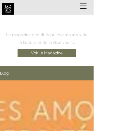
JARDIN REUNION
Le magazine gratuit pour les amoureux de
la Nature et de la Biodiversité
Voir le Magazine
Blog