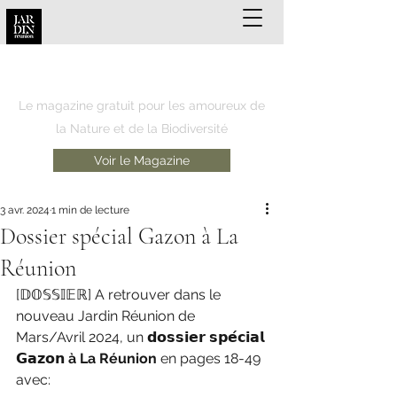
JARDIN REUNION
Le magazine gratuit pour les amoureux de
la Nature et de la Biodiversité
Voir le Magazine
3 avr. 2024
1 min de lecture
Dossier spécial Gazon à La
Réunion
[𝔻𝕆𝕊𝕊𝕀𝔼ℝ] A retrouver dans le 
nouveau Jardin Réunion de 
Mars/Avril 2024, un 𝗱𝗼𝘀𝘀𝗶𝗲𝗿 𝘀𝗽𝗲́𝗰𝗶𝗮𝗹 
𝗚𝗮𝘇𝗼𝗻 
à La Réunion
 en pages 18-49 
avec: