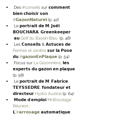
 Des 
#conseils
 sur 𝗰𝗼𝗺𝗺𝗲𝗻𝘁 
𝗯𝗶𝗲𝗻 𝗰𝗵𝗼𝗶𝘀𝗶𝗿 𝘀𝗼𝗻 
#𝗚𝗮𝘇𝗼𝗻𝗡𝗮𝘁𝘂𝗿𝗲𝗹
 (p. 42)
 Le 𝗽𝗼𝗿𝘁𝗿𝗮𝗶𝘁 𝗱𝗲 𝗠. 𝗝𝗼𝗲̈𝗹 
𝗕𝗢𝗨𝗖𝗛𝗔𝗥𝗔, 𝗚𝗿𝗲𝗲𝗻𝗸𝗲𝗲𝗽𝗲𝗿 
 𝗮𝘂 
Golf du Bassin Bleu
  (p. 48)
 Les 𝗖𝗼𝗻𝘀𝗲𝗶𝗹𝘀 & 𝗔𝘀𝘁𝘂𝗰𝗲𝘀 𝗱𝗲 
Fermes et Jardins
 𝘀𝘂𝗿 𝗹𝗮 𝗣𝗼𝘀𝗲 
𝗱𝘂 
#𝗴𝗮𝘇𝗼𝗻𝗘𝗻𝗣𝗹𝗮𝗾𝘂𝗲
 (p. 54)
 Focus sur 
La Gazonnière
, 𝗹𝗲𝘀 
𝗲𝘅𝗽𝗲𝗿𝘁𝘀 𝗱𝘂 𝗴𝗮𝘇𝗼𝗻 𝗲𝗻 𝗽𝗹𝗮𝗾𝘂𝗲 
(p. 58)
 Le 𝗽𝗼𝗿𝘁𝗿𝗮𝗶𝘁 𝗱𝗲 𝗠. 𝗙𝗮𝗯𝗿𝗶𝗰𝗲 
𝗧𝗘𝗬𝗦𝗦𝗘𝗗𝗥𝗘, 𝗳𝗼𝗻𝗱𝗮𝘁𝗲𝘂𝗿 𝗲𝘁 
𝗱𝗶𝗿𝗲𝗰𝘁𝗲𝘂𝗿 
Hydro Austral
 (p. 64)
 𝗠𝗼𝗱𝗲 𝗱’𝗲𝗺𝗽𝗹𝗼𝗶 
Mr.Bricolage 
Réunion
 : 
𝗟’
#𝗮𝗿𝗿𝗼𝘀𝗮𝗴𝗲
 𝗮𝘂𝘁𝗼𝗺𝗮𝘁𝗶𝗾𝘂𝗲 