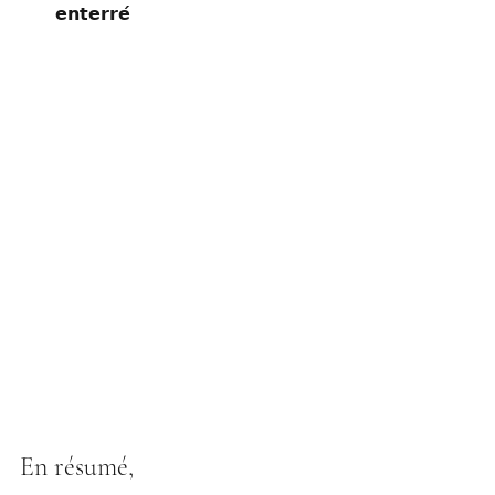
𝗲𝗻𝘁𝗲𝗿𝗿𝗲́
En résumé, 